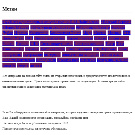
Метки
#XVII Международный конкурс имени П. И. Чайковского
#Валерий Гергиев
#Денис Мацуев
#Культурная столица года
#Мариинский театр
#москва
Дубае
Израиль
Казахстане
Константин Эрнст
Мода
Москве
Москвы
НТВ
Наоми Уоттс
ОАЭ
Они потрясли мир
Первого канала
Показы
Пятый канал
России
Россию
США
Света вокруг света
Светская хроника
Театр
Теги
Тина Тернер
Украине
Фабрика звезд
Эмин Агаларов
Яна Чурикова
анонс
программы
задержание
интервью
инцидент на концерте
личная жизнь
новости партнеров
победители
реалити-шоу
рецензии
рождение ребенка
свадьба
смерть
цитаты
Все материалы на данном сайте взяты из открытых источников и предоставляются исключительно в
ознакомительных целях. Права на материалы принадлежат их владельцам. Администрация сайта
ответственности за содержание материала не несет.
Если Вы обнаружили на нашем сайте материалы, которые нарушают авторские права, принадлежащие
Вам, Вашей компании или организации, пожалуйста, сообщите нам.
На сайте могут быть опубликованы материалы 18+!
При цитировании ссылка на источник обязательна.