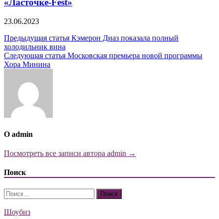
«Ласточке-Fest»
23.06.2023
Навигация
Предыдущая статья
Кэмерон Диаз показала полный
холодильник вина
по
Следующая статья
Московская премьера новой программы
записям
Хора Минина
О admin
Посмотреть все записи автора admin →
Поиск
Найти:
Шоубиз