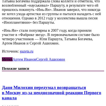
Татьяна Богачева поддержала слова коллеги и отметила, что
возлюбленный «науськивал» Паршуту, в результате чего ей
пришлось покинуть «Инь-Ян». Иванов заверил, что никогда
не хотел ухода артистки из группы и пытался наладить с ней
отношения. Однако в 2012 году у коллектива вышла песня
«Инопланетянин» без Паршуты.
«Инь-Ян» стали популярны в 2007 году, когда приняли
участие в «Фабрике звезд». В первоначальном составе было
четверо участников — Юля Паршута, Татьяна Богачева,
Артем Иванов и Сергей Ашихмин.
Источник:
gazeta.ru
Метки
Артем Иванов
Сергей Ашихмин
Похожие записи
Даня Милохин передумал возвращаться
в Москву из-за неоднозначной реакции Первого
канала