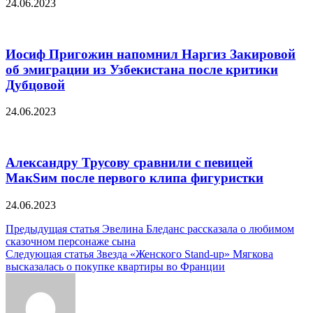
24.06.2023
Иосиф Пригожин напомнил Наргиз Закировой
об эмиграции из Узбекистана после критики
Дубцовой
24.06.2023
Александру Трусову сравнили с певицей
МакSим после первого клипа фигуристки
24.06.2023
Навигация
Предыдущая статья
Эвелина Бледанс рассказала о любимом
сказочном персонаже сына
по
Следующая статья
Звезда «Женского Stand-up» Мягкова
записям
высказалась о покупке квартиры во Франции