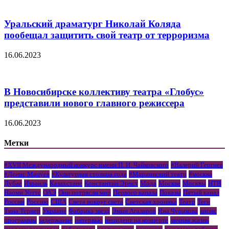
Уральский драматург Николай Коляда
пообещал защитить свой театр от терроризма
16.06.2023
В Новосибирске коллективу театра «Глобус»
представили нового главного режиссера
16.06.2023
Метки
#XVII Международный конкурс имени П. И. Чайковского
#Валерий Гергиев
#Денис Мацуев
#Культурная столица года
#Мариинский театр
#москва
Дубае
Израиль
Казахстане
Константин Эрнст
Мода
Москве
Москвы
НТВ
Наоми Уоттс
ОАЭ
Они потрясли мир
Первого канала
Показы
Пятый канал
России
Россию
США
Света вокруг света
Светская хроника
Театр
Теги
Тина Тернер
Украине
Фабрика звезд
Эмин Агаларов
Яна Чурикова
анонс
программы
задержание
интервью
инцидент на концерте
личная жизнь